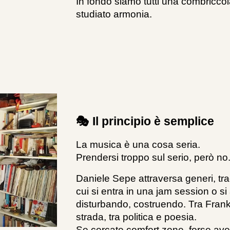
In fondo siamo tutti una combriccol
studiato armonia.
🎭 Il principio è semplice
La musica è una cosa seria.
Prendersi troppo sul serio, però no
Daniele Sepe attraversa generi, trad
cui si entra in una jam session o si
disturbando, costruendo. Tra Frank
strada, tra politica e poesia.
Se cercate comfort zone, forse avet