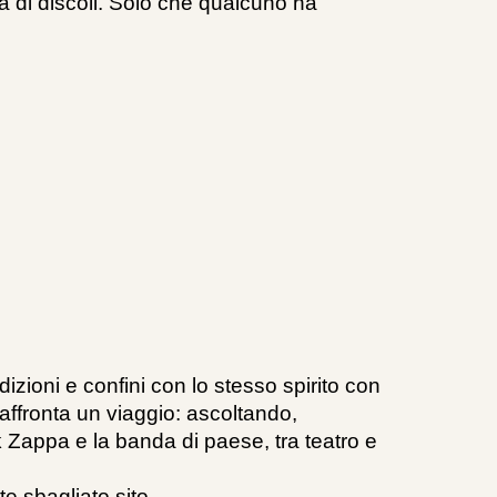
a di discoli. Solo che qualcuno ha
.
izioni e confini con lo stesso spirito con
 affronta un viaggio: ascoltando,
 Zappa e la banda di paese, tra teatro e
e sbagliato sito.