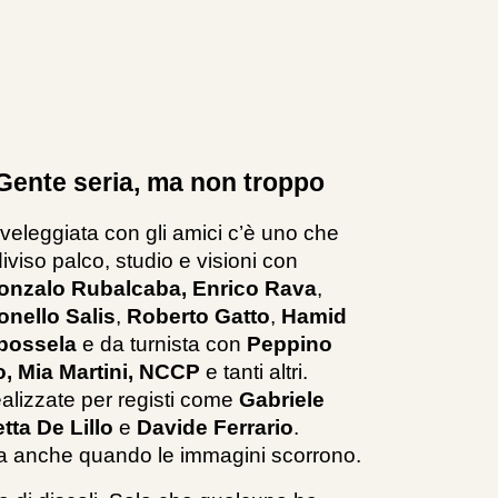
 Gente seria, ma non troppo
veleggiata con gli amici
c’è uno che
iviso palco, studio e visioni con
onzalo Rubalcaba,
Enrico Rava
,
onello Salis
,
Roberto Gatto
,
Hamid
apossela
e da turnista con
Peppino
, Mia Martini, NCCP
e tanti altri.
ealizzate per registi come
Gabriele
tta De Lillo
e
Davide Ferrario
.
na anche quando le immagini scorrono.