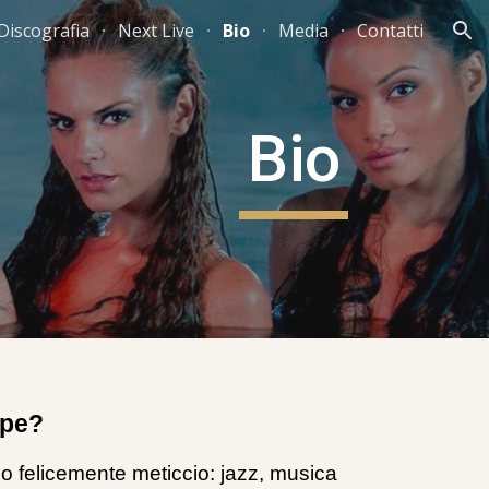
Discografia
Next Live
Bio
Media
Contatti
ion
Bio
epe?
no felicemente meticcio: jazz, musica