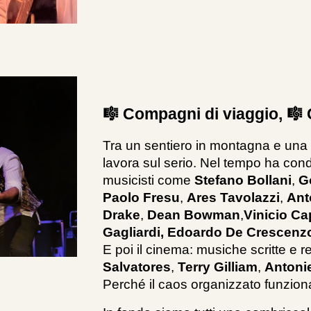
🎼 Compagni di viaggio, 🎼
Tra un sentiero in montagna e una 
lavora sul serio. Nel tempo ha cond
musicisti come
Stefano Bollani
,
G
Paolo Fresu
,
Ares Tavolazzi
,
Ant
Drake
,
Dean Bowman
,
Vinicio C
Gagliardi, Edoardo De Crescenzo
E poi il cinema: musiche scritte e r
Salvatores
,
Terry Gilliam
,
Antonie
Perché il caos organizzato funzio